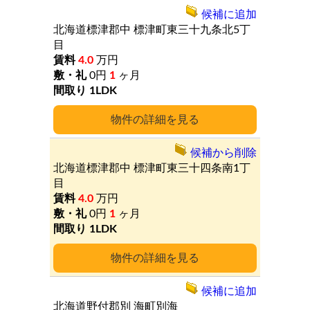
候補に追加
北海道標津郡中
標津町東三十九条北5丁
目
4.0
万円
0円
1
ヶ月
1LDK
詳細
候補から削除
北海道標津郡中
標津町東三十四条南1丁
目
4.0
万円
0円
1
ヶ月
1LDK
詳細
候補に追加
北海道野付郡別
海町別海