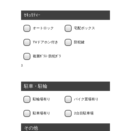
ｾｷｭﾘﾃｨｰ
オートロック
宅配ボックス
TVドアホン付き
防犯鍵
複層ｶﾞﾗｽ･防犯ｶﾞﾗ
ｽ
駐車・駐輪
駐輪場有り
バイク置場有り
駐車場有り
2台目駐車場
その他