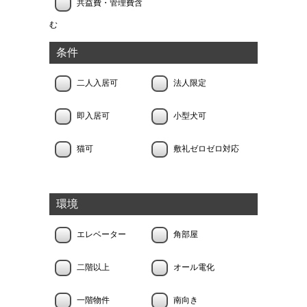
共益費・管理費含
む
条件
二人入居可
法人限定
即入居可
小型犬可
猫可
敷礼ゼロゼロ対応
環境
エレベーター
角部屋
二階以上
オール電化
一階物件
南向き