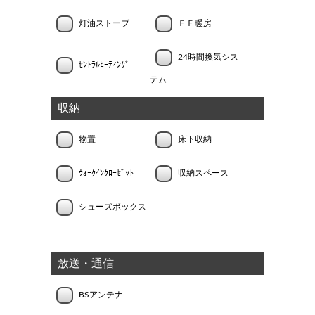
灯油ストーブ
ＦＦ暖房
24時間換気シス
ｾﾝﾄﾗﾙﾋｰﾃｨﾝｸﾞ
テム
収納
物置
床下収納
ｳｫｰｸｲﾝｸﾛｰｾﾞｯﾄ
収納スペース
シューズボックス
放送・通信
BSアンテナ