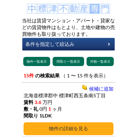
当社は賃貸マンション・アパート・貸家な
どの賃貸物件はもとより、土地や建物の売
買物件も取り扱っております。
15件
の検索結果
（ 1 〜 15 件を表示）
候補に追加
北海道標津郡中
標津町西五条南5丁目
3.6
万円
0円
1
ヶ月
1LDK
詳細