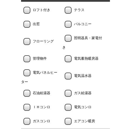
ロフト付き
テラス
出窓
バルコニー
照明器具・家電付
フローリング
き
管理物件
電気蓄熱暖房器
電気パネルヒー
電気温水器
ター
石油給湯器
ガス給湯器
ＩＨコンロ
電気コンロ
ガスコンロ
エアコン暖房