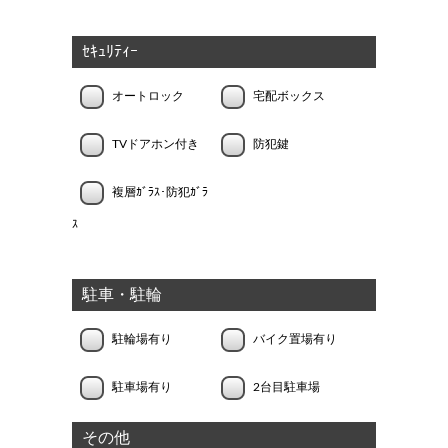
ｾｷｭﾘﾃｨｰ
オートロック
宅配ボックス
TVドアホン付き
防犯鍵
複層ｶﾞﾗｽ･防犯ｶﾞﾗ
ｽ
駐車・駐輪
駐輪場有り
バイク置場有り
駐車場有り
2台目駐車場
その他