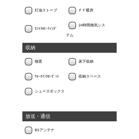
灯油ストーブ
ＦＦ暖房
24時間換気シス
ｾﾝﾄﾗﾙﾋｰﾃｨﾝｸﾞ
テム
収納
物置
床下収納
ｳｫｰｸｲﾝｸﾛｰｾﾞｯﾄ
収納スペース
シューズボックス
放送・通信
BSアンテナ