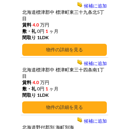
候補に追加
北海道標津郡中
標津町東三十九条北5丁
目
4.0
万円
0円
1
ヶ月
1LDK
詳細
候補に追加
北海道標津郡中
標津町東三十四条南1丁
目
4.0
万円
0円
1
ヶ月
1LDK
詳細
候補に追加
北海道野付郡別
海町別海