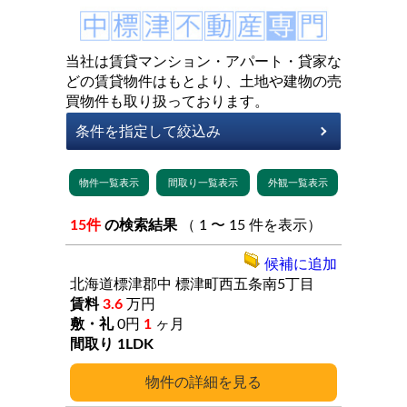
当社は賃貸マンション・アパート・貸家な
どの賃貸物件はもとより、土地や建物の売
買物件も取り扱っております。
15件
の検索結果
（ 1 〜 15 件を表示）
候補に追加
北海道標津郡中
標津町西五条南5丁目
3.6
万円
0円
1
ヶ月
1LDK
詳細