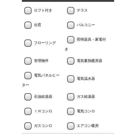
ロフト付き
テラス
出窓
バルコニー
照明器具・家電付
フローリング
き
管理物件
電気蓄熱暖房器
電気パネルヒー
電気温水器
ター
石油給湯器
ガス給湯器
ＩＨコンロ
電気コンロ
ガスコンロ
エアコン暖房