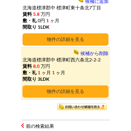
候補に追加
北海道標津郡中
標津町東十条北7丁目
5.8
万円
0円
1
ヶ月
1LDK
詳細
候補から削除
北海道標津郡中
標津町西六条北2-2-2
8.0
万円
1
ヶ月
1
ヶ月
3LDK
詳細
前の検索結果