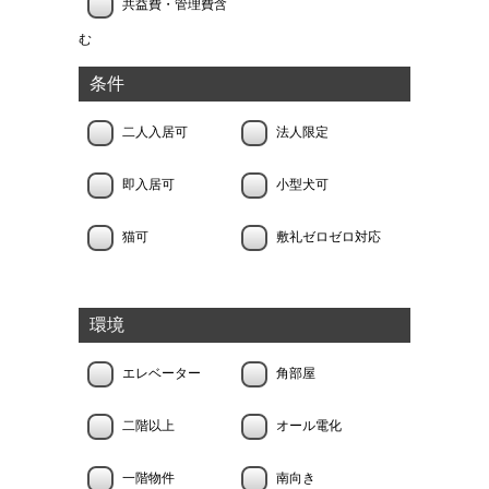
共益費・管理費含
む
条件
二人入居可
法人限定
即入居可
小型犬可
猫可
敷礼ゼロゼロ対応
環境
エレベーター
角部屋
二階以上
オール電化
一階物件
南向き