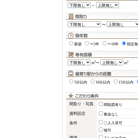
～
〜
新築
〜5年
〜10年
指定無
2
2
m
〜
m
5分以内
10分以内
15分以内
間取り・写真
間取図有り
賃料設定
敷金なし
条件
二人入居可
猫可
エレベーター