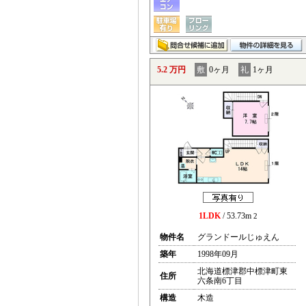
5.2 万円
敷
0ヶ月
礼
1ヶ月
1LDK
/ 53.73m
2
物件名
グランドールじゅえん
築年
1998年09月
北海道標津郡中標津町東
住所
六条南6丁目
構造
木造