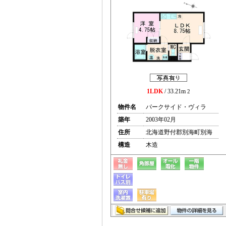
1LDK
/ 33.21m
2
物件名
パークサイド・ヴィラ
築年
2003年02月
住所
北海道野付郡別海町別海
構造
木造