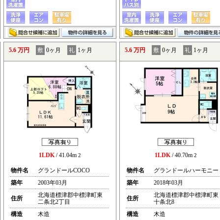
5.6 万円
敷
0ヶ月
礼
1ヶ月
5.6 万円
敷
0ヶ月
礼
1ヶ月
1LDK
/ 41.04m
1LDK
/ 40.70m
2
2
物件名
グランドールCOCO
物件名
グランドールハーモニー
築年
2003年03月
築年
2018年03月
北海道標津郡中標津町東
北海道標津郡中標津町東
住所
住所
二条北2丁目
十条北8
構造
木造
構造
木造