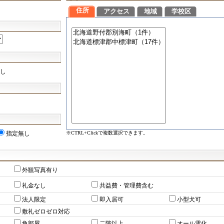
住所
アクセス
地域
学校区
し
※CTRL+Clickで複数選択できます。
指定無し
外観写真有り
礼金なし
共益費・管理費含む
法人限定
即入居可
小型犬可
敷礼ゼロゼロ対応
角部屋
二階以上
オール電化