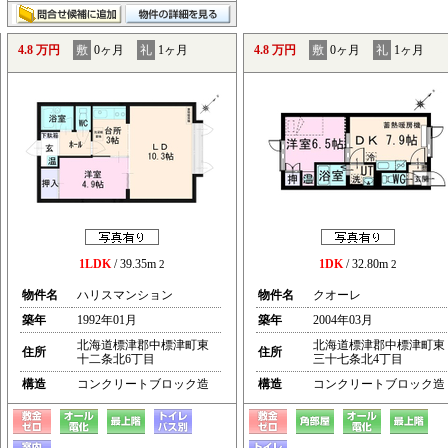
4.8 万円
敷
0ヶ月
礼
1ヶ月
4.8 万円
敷
0ヶ月
礼
1ヶ月
1LDK
/ 39.35m
1DK
/ 32.80m
2
2
物件名
ハリスマンション
物件名
クオーレ
築年
1992年01月
築年
2004年03月
北海道標津郡中標津町東
北海道標津郡中標津町東
住所
住所
十二条北6丁目
三十七条北4丁目
構造
コンクリートブロック造
構造
コンクリートブロック造