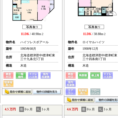
1LDK
/ 40.90m
1LDK
/ 38.88m
2
2
物件名
ハイツレスポアール
物件名
ロイヤルハイツ
築年
1995年08月
築年
1998年12月
北海道標津郡中標津町東
北海道標津郡中標津町東
住所
住所
三十九条北5丁目
三十四条南1丁目
構造
木造
構造
木造
4.5 万円
敷
0ヶ月
礼
1ヶ月
4.6 万円
敷
0ヶ月
礼
1ヶ月