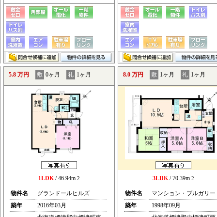
5.8 万円
敷
0ヶ月
礼
1ヶ月
8.0 万円
敷
1ヶ月
礼
1ヶ月
1LDK
/ 46.94m
3LDK
/ 70.39m
2
2
物件名
グランドールヒルズ
物件名
マンション・ブルガリー
築年
2016年03月
築年
1998年09月