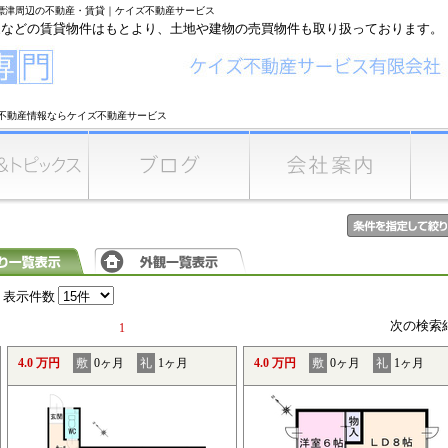
中標津周辺の不動産・賃貸｜ケイズ不動産サービス
家などの賃貸物件はもとより、土地や建物の売買物件も取り扱っております。
不動産情報ならケイズ不動産サービス
表示件数
次の検索
1
4.0 万円
敷
0ヶ月
礼
1ヶ月
4.0 万円
敷
0ヶ月
礼
1ヶ月