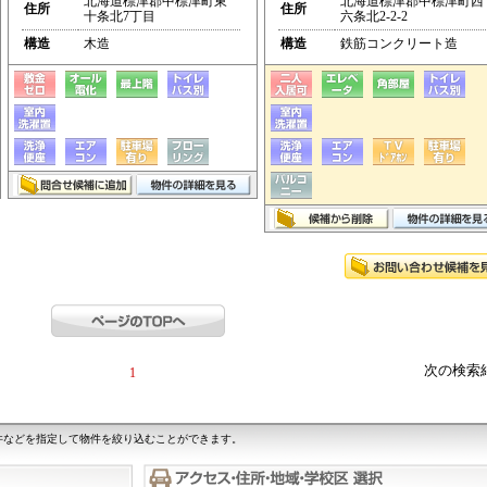
北海道標津郡中標津町東
北海道標津郡中標津町西
住所
住所
十条北7丁目
六条北2-2-2
構造
木造
構造
鉄筋コンクリート造
次の検索
1
件などを指定して物件を絞り込むことができます。