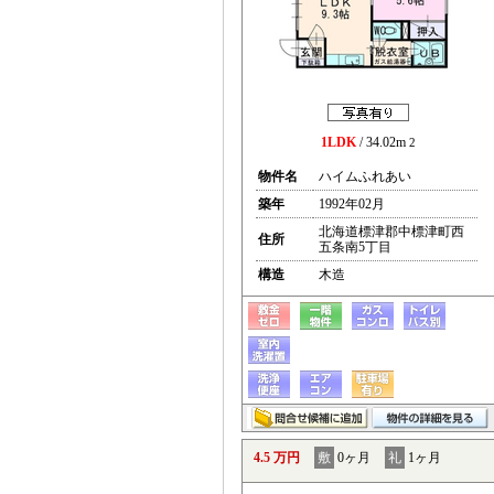
1LDK
/ 34.02m
2
物件名
ハイムふれあい
築年
1992年02月
北海道標津郡中標津町西
住所
五条南5丁目
構造
木造
4.5 万円
敷
0ヶ月
礼
1ヶ月