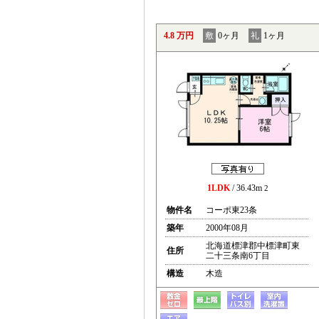
4.8 万円
敷
0ヶ月
礼
1ヶ月
1LDK
/ 36.43m
2
物件名
コーポ東23条
築年
2000年08月
北海道標津郡中標津町東
住所
二十三条南6丁目
構造
木造