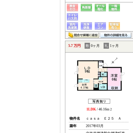
5.7 万円
敷
0ヶ月
礼
1ヶ月
1LDK
/ 46.16m
2
物件名
ｃａｓａ Ｅ２５ Ａ
築年
2017年03月