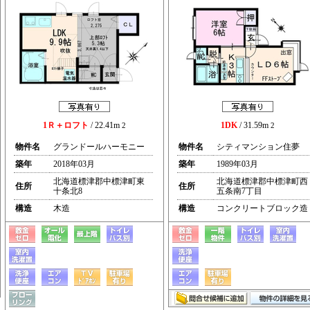
1Ｒ＋ロフト
/ 22.41m
1DK
/ 31.59m
2
2
物件名
グランドールハーモニー
物件名
シティマンション住夢
築年
2018年03月
築年
1989年03月
北海道標津郡中標津町東
北海道標津郡中標津町西
住所
住所
十条北8
五条南7丁目
構造
木造
構造
コンクリートブロック造