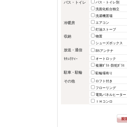
バス・トイレ
バス・トイレ別
洗面化粧台独立
洗濯機置場
冷暖房
エアコン
灯油ストーブ
収納
物置
シューズボックス
放送・通信
BSアンテナ
ｾｷｭﾘﾃｨｰ
オートロック
複層ｶﾞﾗｽ･防犯ｶﾞﾗｽ
駐車・駐輪
駐輪場有り
その他
ロフト付き
フローリング
電気パネルヒーター
ＩＨコンロ