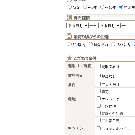
新築
〜5年
〜10年
指定無
2
2
m
〜
m
5分以内
10分以内
15分以内
間取り・写真
間取図有り
賃料設定
敷金なし
条件
二人入居可
猫可
環境
エレベーター
一階物件
閑静な住宅街
二世帯住宅
キッチン
システムキッチン