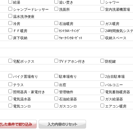
給湯
追い焚き
シャワー
シャンプードレッサー
洗面所
室内洗濯機置場
温水洗浄便座
冷房
石油暖房
ガス暖房
ＦＦ暖房
ｾﾝﾄﾗﾙﾋｰﾃｨﾝｸﾞ
24時間換気シス
床下収納
ｳｫｰｸｲﾝｸﾛｰｾﾞｯﾄ
収納スペース
宅配ボックス
TVドアホン付き
防犯鍵
バイク置場有り
駐車場有り
2台目駐車場
テラス
出窓
バルコニー
照明器具・家電付き
管理物件
電気蓄熱暖房器
電気温水器
石油給湯器
ガス給湯器
電気コンロ
ガスコンロ
エアコン暖房