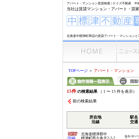
アパート・マンション賃貸検索 | ケイズ不動産 
当社は賃貸マンション・アパート・貸
北海道中標津町周辺の賃貸アパート・マンションと
TOPページ
＞
アパート・マンション
15件
の検索結果
（ 1 〜 15 件を表示）
前の検索結果
所在地
駅名
沿線
交通
北海道標津郡中
徒歩-分/バ
詳細
標津町西六条北2-2-2