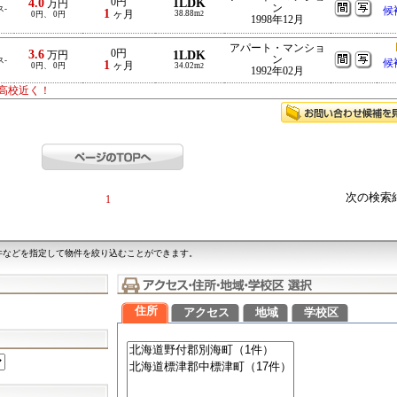
4.0
0円
1LDK
万円
ン
ス-
候
1
ヶ月
38.88m
0円、 0円
2
1998年12月
アパート・マンショ
3.6
0円
1LDK
万円
ン
ス-
候
1
ヶ月
0円、 0円
34.02m
2
1992年02月
高校近く！
次の検索
1
件などを指定して物件を絞り込むことができます。
住所
アクセス
地域
学校区