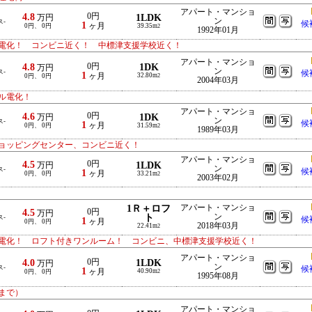
アパート・マンショ
4.8
0円
1LDK
万円
ン
ス-
候
1
ヶ月
0円、 0円
39.35m
2
1992年01月
電化！ コンビニ近く！ 中標津支援学校近く！
アパート・マンショ
4.8
0円
1DK
万円
ン
ス-
候
1
ヶ月
32.80m
0円、 0円
2
2004年03月
ル電化！
アパート・マンショ
4.6
0円
1DK
万円
ン
ス-
候
1
ヶ月
0円、 0円
31.59m
2
1989年03月
ョッピングセンター、コンビニ近く！
アパート・マンショ
4.5
0円
1LDK
万円
ン
ス-
候
1
ヶ月
0円、 0円
33.21m
2
2003年02月
1Ｒ＋ロフ
アパート・マンショ
4.5
0円
万円
ト
ン
ス-
候
1
ヶ月
0円、 0円
2018年03月
22.41m
2
電化！ ロフト付きワンルーム！ コンビニ、中標津支援学校近く！
アパート・マンショ
4.0
0円
1LDK
万円
ン
ス-
候
1
ヶ月
40.90m
0円、 0円
2
1995年08月
まで）
アパート・マンショ