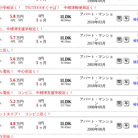
1998年09月
学校近く！ TSUTAYAすぐそば！ 中標津郵便局近く！
アパート・マンショ
5.8
0円
1LDK
万円
ン
ス-
候
1
ヶ月
0円、 0円
46.94m
2
2016年03月
ニ、中標津支援学校近く！
アパート・マンショ
5.7
0円
1LDK
万円
ン
ス-
候
1
ヶ月
0円、 0円
46.16m
2
2017年03月
ニ近し！
アパート・マンショ
5.6
0円
1LDK
万円
ン
ス-
候
1
ヶ月
0円、 0円
41.04m
2
2003年03月
ル電化！ 中心街近く！
アパート・マンショ
5.6
0円
1LDK
万円
ン
ス-
候
1
ヶ月
0円、 0円
40.70m
2
2018年03月
ル電化！ コンビニ、中標津支援学校近く！
アパート・マンショ
5.2
0円
1LDK
万円
ン
ス-
候
1
ヶ月
0円、 0円
53.73m
2
1998年09月
ットタイプ！ コンビニ近く！
アパート・マンショ
4.8
0円
1LDK
万円
ン
ス-
候
1
ヶ月
36.43m
0円、 0円
2
2000年08月
住宅街！