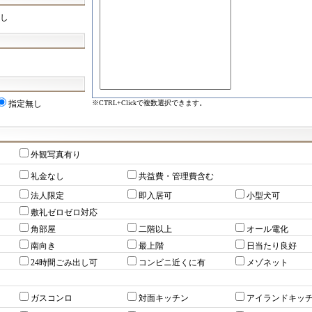
し
※CTRL+Clickで複数選択できます。
指定無し
外観写真有り
礼金なし
共益費・管理費含む
法人限定
即入居可
小型犬可
敷礼ゼロゼロ対応
角部屋
二階以上
オール電化
南向き
最上階
日当たり良好
24時間ごみ出し可
コンビニ近くに有
メゾネット
ガスコンロ
対面キッチン
アイランドキッ