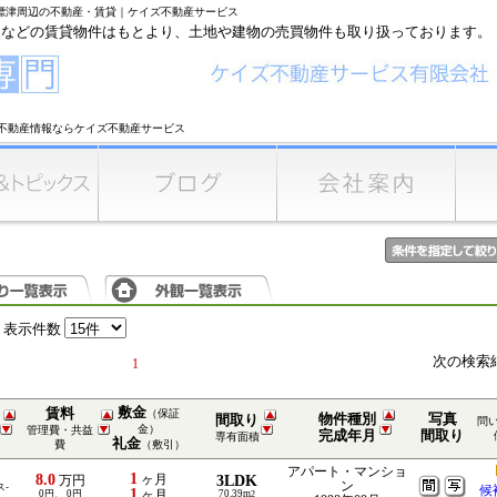
中標津周辺の不動産・賃貸｜ケイズ不動産サービス
家などの賃貸物件はもとより、土地や建物の売買物件も取り扱っております。
不動産情報ならケイズ不動産サービス
表示件数
次の検索
1
敷金
賃料
（保証
物件種別
写真
間取り
問
金）
管理費・共益
完成年月
間取り
専有面積
礼金
費
（敷引）
アパート・マンショ
1
8.0
ヶ月
3LDK
万円
ン
ス-
候
1
0円、 0円
ヶ月
70.39m
2