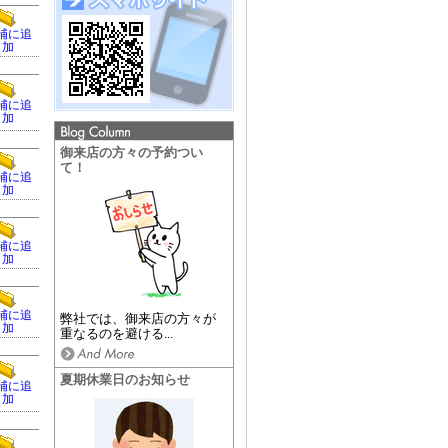
補に追
加
補に追
加
御来店の方々の予約つい
て！
補に追
加
補に追
加
補に追
弊社では、御来店の方々が
加
重なるのを避ける...
夏期休業日のお知らせ
補に追
加