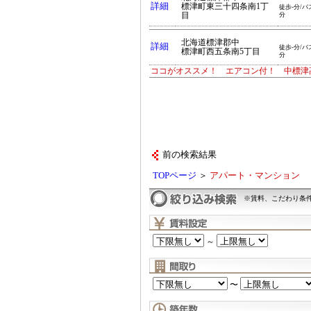
詳細
標津町東三十四条南1丁
徒歩-分/バ
目
分
北海道標津郡中
詳細
徒歩-分/バ
標津町西五条南5丁目
分
ココがオススメ！ エアコン付！ 中標津
前の検索結果
TOPページ
＞
アパート・マンション
※賃料、こだわり条
～
〜