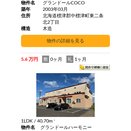
物件名
グランドールCOCO
築年
2003年03月
住所
北海道標津郡中標津町東二条
北2丁目
構造
木造
5.6 万円
敷
0ヶ月
礼
1ヶ月
1LDK
/ 40.70m
2
物件名
グランドールハーモニー