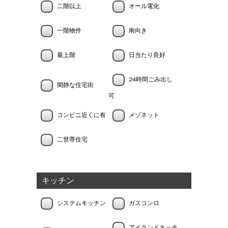
二階以上
オール電化
一階物件
南向き
最上階
日当たり良好
24時間ごみ出し
閑静な住宅街
可
コンビニ近くに有
メゾネット
二世帯住宅
キッチン
システムキッチン
ガスコンロ
アイランドキッチ