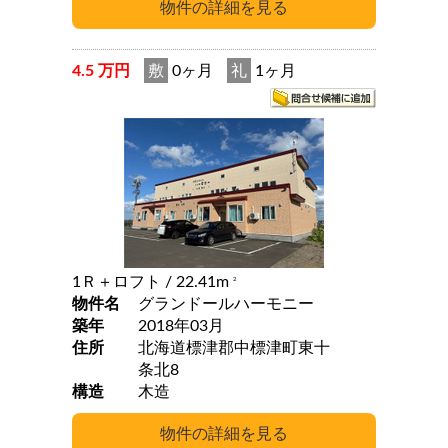
4.5 万円
敷
0ヶ月
礼
1ヶ月
1Ｒ＋ロフト
/ 22.41m
2
物件名
グランドールハーモニー
築年
2018年03月
住所
北海道標津郡中標津町東十
条北8
構造
木造