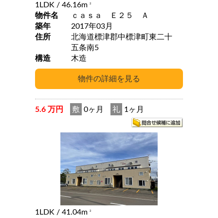
1LDK
/ 46.16m
2
物件名
ｃａｓａ Ｅ２５ Ａ
築年
2017年03月
住所
北海道標津郡中標津町東二十
五条南5
構造
木造
5.6 万円
敷
0ヶ月
礼
1ヶ月
1LDK
/ 41.04m
2