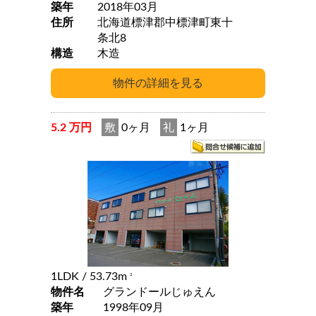
築年
2018年03月
住所
北海道標津郡中標津町東十
条北8
構造
木造
5.2 万円
敷
0ヶ月
礼
1ヶ月
1LDK
/ 53.73m
2
物件名
グランドールじゅえん
築年
1998年09月