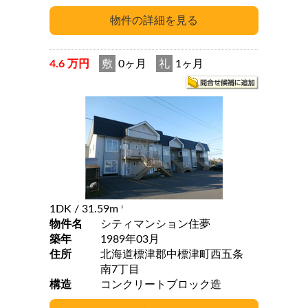
4.6 万円
敷
0ヶ月
礼
1ヶ月
1DK
/ 31.59m
2
物件名
シティマンション住夢
築年
1989年03月
住所
北海道標津郡中標津町西五条
南7丁目
構造
コンクリートブロック造