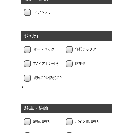
BSアンテナ
ｾｷｭﾘﾃｨｰ
オートロック
宅配ボックス
TVドアホン付き
防犯鍵
複層ｶﾞﾗｽ･防犯ｶﾞﾗ
ｽ
駐車・駐輪
駐輪場有り
バイク置場有り