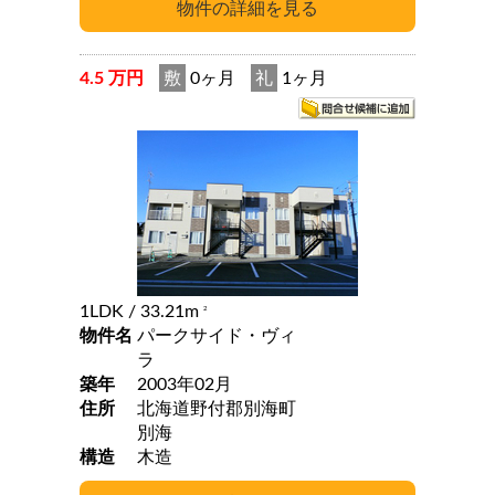
4.5 万円
敷
0ヶ月
礼
1ヶ月
1LDK
/ 33.21m
2
物件名
パークサイド・ヴィ
ラ
築年
2003年02月
住所
北海道野付郡別海町
別海
構造
木造