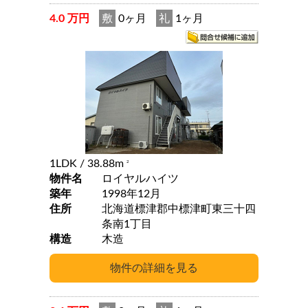
4.0 万円
敷
0ヶ月
礼
1ヶ月
1LDK
/ 38.88m
2
物件名
ロイヤルハイツ
築年
1998年12月
住所
北海道標津郡中標津町東三十四
条南1丁目
構造
木造