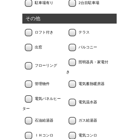
駐車場有り
2台目駐車場
その他
ロフト付き
テラス
出窓
バルコニー
照明器具・家電付
フローリング
き
管理物件
電気蓄熱暖房器
電気パネルヒー
電気温水器
ター
石油給湯器
ガス給湯器
ＩＨコンロ
電気コンロ