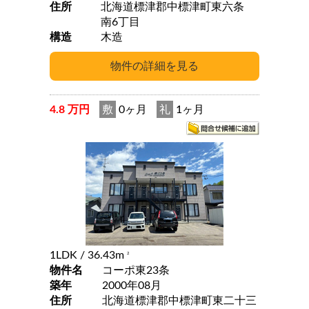
住所
北海道標津郡中標津町東六条
南6丁目
構造
木造
4.8 万円
敷
0ヶ月
礼
1ヶ月
1LDK
/ 36.43m
2
物件名
コーポ東23条
築年
2000年08月
住所
北海道標津郡中標津町東二十三