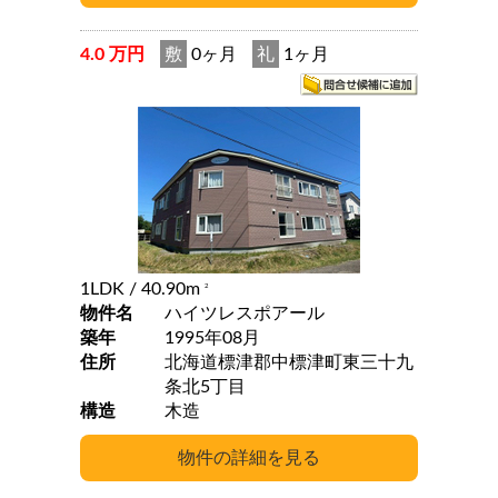
4.0 万円
敷
0ヶ月
礼
1ヶ月
1LDK
/ 40.90m
2
物件名
ハイツレスポアール
築年
1995年08月
住所
北海道標津郡中標津町東三十九
条北5丁目
構造
木造