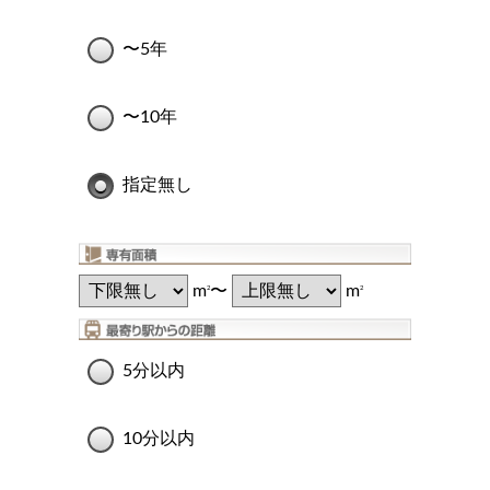
〜5年
〜10年
指定無し
m
〜
m
2
2
5分以内
10分以内