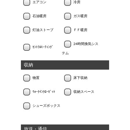
エアコン
冷房
石油暖房
ガス暖房
灯油ストーブ
ＦＦ暖房
24時間換気シス
ｾﾝﾄﾗﾙﾋｰﾃｨﾝｸﾞ
テム
収納
物置
床下収納
ｳｫｰｸｲﾝｸﾛｰｾﾞｯﾄ
収納スペース
シューズボックス
放送・通信