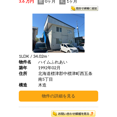
3.6 万円
敷
0ヶ月
礼
1ヶ月
1LDK
/ 34.02m
2
物件名
ハイムふれあい
築年
1992年02月
住所
北海道標津郡中標津町西五条
南5丁目
構造
木造