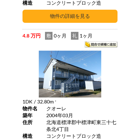
構造
コンクリートブロック造
4.8 万円
敷
0ヶ月
礼
1ヶ月
1DK
/ 32.80m
2
物件名
クオーレ
築年
2004年03月
住所
北海道標津郡中標津町東三十七
条北4丁目
構造
コンクリートブロック造