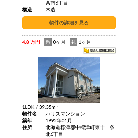
条南6丁目
構造
木造
4.8 万円
敷
0ヶ月
礼
1ヶ月
1LDK
/ 39.35m
2
物件名
ハリスマンション
築年
1992年01月
住所
北海道標津郡中標津町東十二条
北6丁目