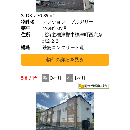
3LDK
/ 70.39m
2
物件名
マンション・ブルガリー
築年
1998年09月
住所
北海道標津郡中標津町西六条
北2-2-2
構造
鉄筋コンクリート造
5.8 万円
敷
0ヶ月
礼
1ヶ月