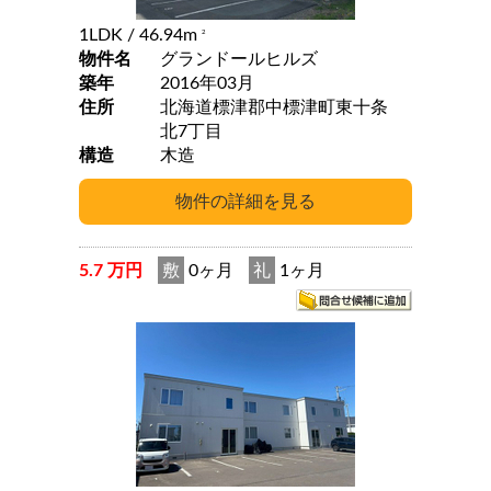
1LDK
/ 46.94m
2
物件名
グランドールヒルズ
築年
2016年03月
住所
北海道標津郡中標津町東十条
北7丁目
構造
木造
5.7 万円
敷
0ヶ月
礼
1ヶ月