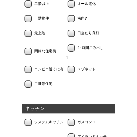
二階以上
オール電化
一階物件
南向き
最上階
日当たり良好
24時間ごみ出し
閑静な住宅街
可
コンビニ近くに有
メゾネット
二世帯住宅
キッチン
システムキッチン
ガスコンロ
アイランドキッチ