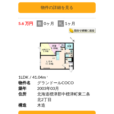
5.6 万円
敷
0ヶ月
礼
1ヶ月
1LDK
/ 41.04m
2
物件名
グランドールCOCO
築年
2003年03月
住所
北海道標津郡中標津町東二条
北2丁目
構造
木造