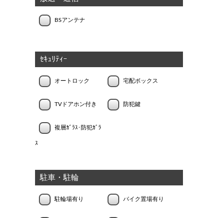
BSアンテナ
ｾｷｭﾘﾃｨｰ
オートロック
宅配ボックス
TVドアホン付き
防犯鍵
複層ｶﾞﾗｽ･防犯ｶﾞﾗ
ｽ
駐車・駐輪
駐輪場有り
バイク置場有り