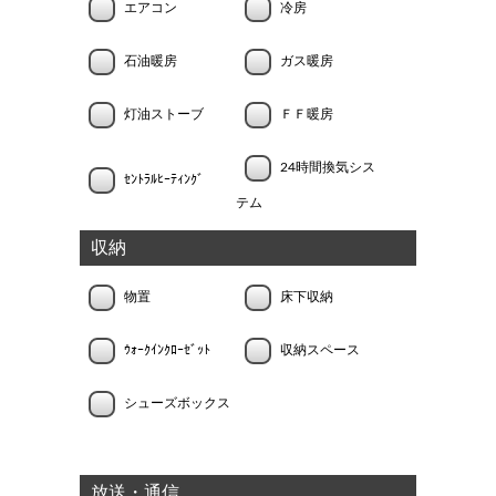
エアコン
冷房
石油暖房
ガス暖房
灯油ストーブ
ＦＦ暖房
24時間換気シス
ｾﾝﾄﾗﾙﾋｰﾃｨﾝｸﾞ
テム
収納
物置
床下収納
ｳｫｰｸｲﾝｸﾛｰｾﾞｯﾄ
収納スペース
シューズボックス
放送・通信