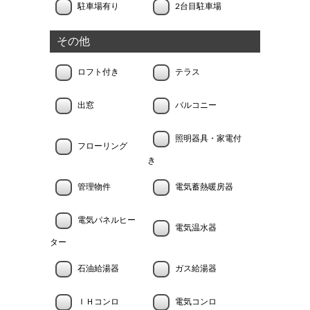
駐車場有り
2台目駐車場
その他
ロフト付き
テラス
出窓
バルコニー
照明器具・家電付
フローリング
き
管理物件
電気蓄熱暖房器
電気パネルヒー
電気温水器
ター
石油給湯器
ガス給湯器
ＩＨコンロ
電気コンロ