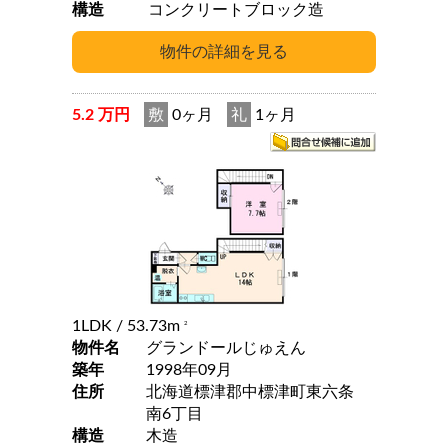
構造
コンクリートブロック造
5.2 万円
敷
0ヶ月
礼
1ヶ月
1LDK
/ 53.73m
2
物件名
グランドールじゅえん
築年
1998年09月
住所
北海道標津郡中標津町東六条
南6丁目
構造
木造