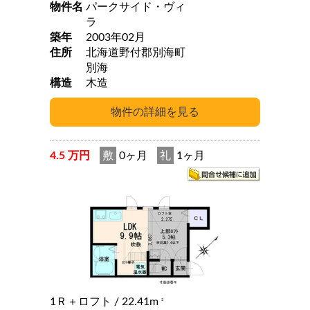
物件名
パークサイド・ヴィ
ラ
築年
2003年02月
住所
北海道野付郡別海町
別海
構造
木造
4.5 万円
敷
0ヶ月
礼
1ヶ月
1Ｒ＋ロフト
/ 22.41m
2