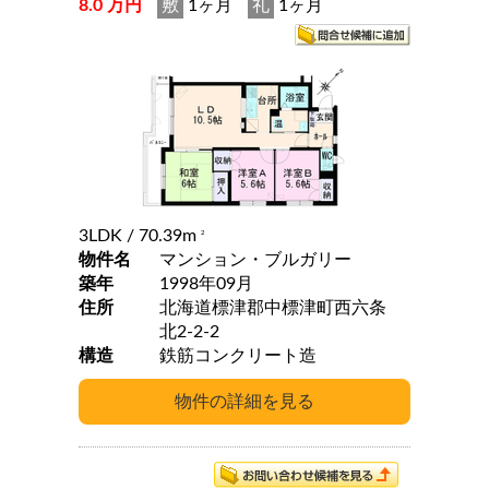
8.0 万円
敷
1ヶ月
礼
1ヶ月
3LDK
/ 70.39m
2
物件名
マンション・ブルガリー
築年
1998年09月
住所
北海道標津郡中標津町西六条
北2-2-2
構造
鉄筋コンクリート造