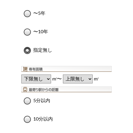
〜5年
〜10年
指定無し
m
〜
m
2
2
5分以内
10分以内