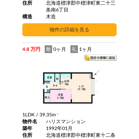
住所
北海道標津郡中標津町東二十三
条南6丁目
構造
木造
4.8 万円
敷
0ヶ月
礼
1ヶ月
1LDK
/ 39.35m
2
物件名
ハリスマンション
築年
1992年01月
住所
北海道標津郡中標津町東十二条