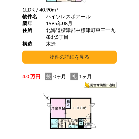
1LDK
/ 40.90m
2
物件名
ハイツレスポアール
築年
1995年08月
住所
北海道標津郡中標津町東三十九
条北5丁目
構造
木造
4.0 万円
敷
0ヶ月
礼
1ヶ月