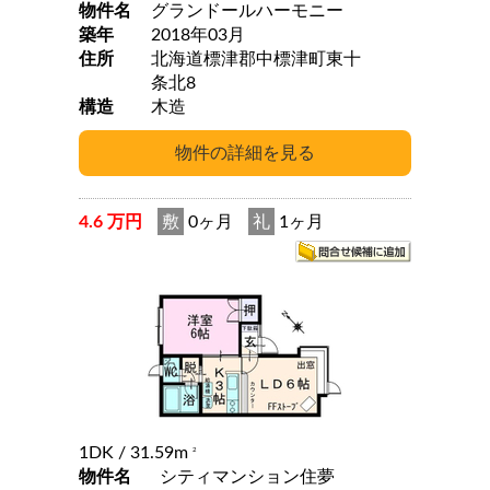
物件名
グランドールハーモニー
築年
2018年03月
住所
北海道標津郡中標津町東十
条北8
構造
木造
4.6 万円
敷
0ヶ月
礼
1ヶ月
1DK
/ 31.59m
2
物件名
シティマンション住夢