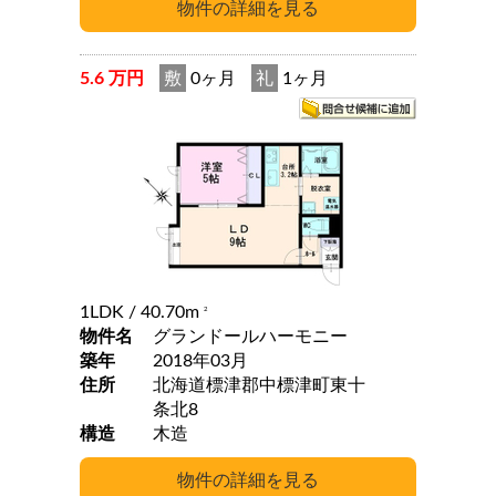
5.6 万円
敷
0ヶ月
礼
1ヶ月
1LDK
/ 40.70m
2
物件名
グランドールハーモニー
築年
2018年03月
住所
北海道標津郡中標津町東十
条北8
構造
木造