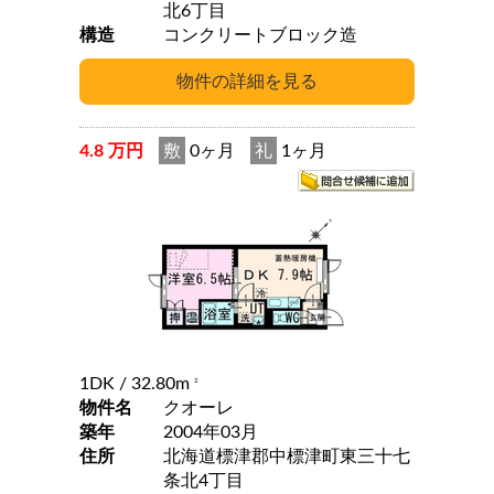
北6丁目
構造
コンクリートブロック造
4.8 万円
敷
0ヶ月
礼
1ヶ月
1DK
/ 32.80m
2
物件名
クオーレ
築年
2004年03月
住所
北海道標津郡中標津町東三十七
条北4丁目