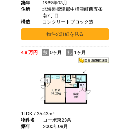
築年
1989年03月
住所
北海道標津郡中標津町西五条
南7丁目
構造
コンクリートブロック造
4.8 万円
敷
0ヶ月
礼
1ヶ月
1LDK
/ 36.43m
2
物件名
コーポ東23条
築年
2000年08月