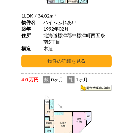
1LDK
/ 34.02m
2
物件名
ハイムふれあい
築年
1992年02月
住所
北海道標津郡中標津町西五条
南5丁目
構造
木造
4.0 万円
敷
0ヶ月
礼
1ヶ月