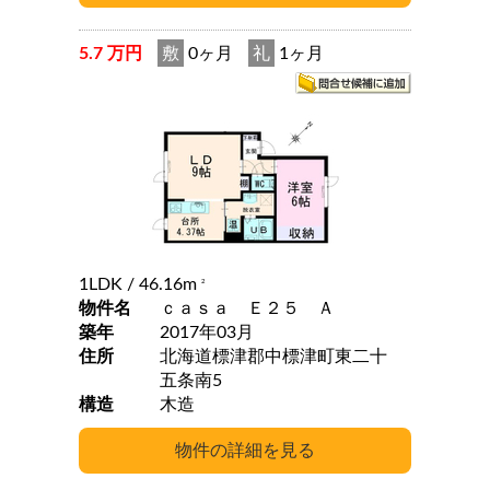
5.7 万円
敷
0ヶ月
礼
1ヶ月
1LDK
/ 46.16m
2
物件名
ｃａｓａ Ｅ２５ Ａ
築年
2017年03月
住所
北海道標津郡中標津町東二十
五条南5
構造
木造