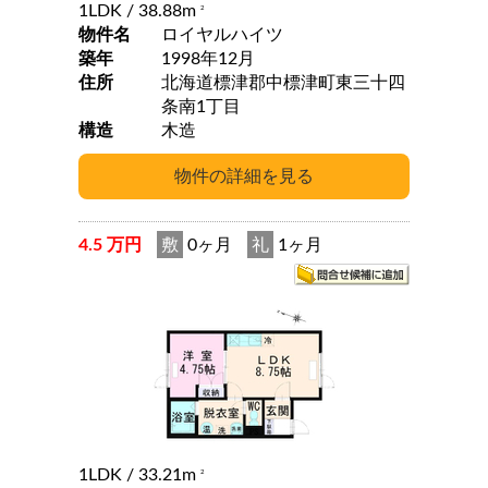
1LDK
/ 38.88m
2
物件名
ロイヤルハイツ
築年
1998年12月
住所
北海道標津郡中標津町東三十四
条南1丁目
構造
木造
4.5 万円
敷
0ヶ月
礼
1ヶ月
1LDK
/ 33.21m
2