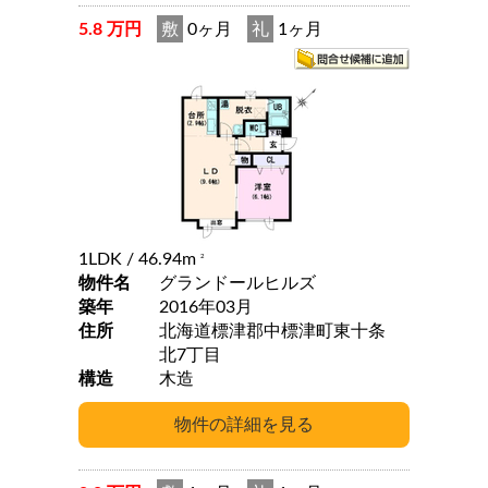
5.8 万円
敷
0ヶ月
礼
1ヶ月
1LDK
/ 46.94m
2
物件名
グランドールヒルズ
築年
2016年03月
住所
北海道標津郡中標津町東十条
北7丁目
構造
木造