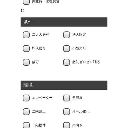
共益費・管理費含
む
条件
二人入居可
法人限定
即入居可
小型犬可
猫可
敷礼ゼロゼロ対応
環境
エレベーター
角部屋
二階以上
オール電化
一階物件
南向き