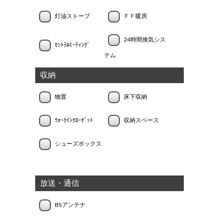
灯油ストーブ
ＦＦ暖房
24時間換気シス
ｾﾝﾄﾗﾙﾋｰﾃｨﾝｸﾞ
テム
収納
物置
床下収納
ｳｫｰｸｲﾝｸﾛｰｾﾞｯﾄ
収納スペース
シューズボックス
放送・通信
BSアンテナ