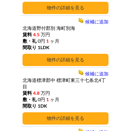
詳細
候補に追加
北海道野付郡別
海町別海
4.5
万円
0円
1
ヶ月
1LDK
詳細
候補に追加
北海道標津郡中
標津町東三十七条北4丁
目
4.8
万円
0円
1
ヶ月
1DK
詳細