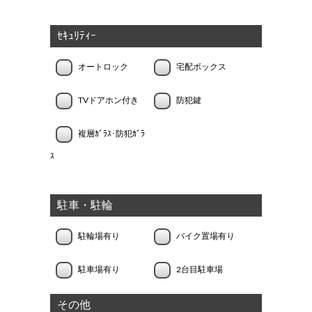
ｾｷｭﾘﾃｨｰ
オートロック
宅配ボックス
TVドアホン付き
防犯鍵
複層ｶﾞﾗｽ･防犯ｶﾞﾗ
ｽ
駐車・駐輪
駐輪場有り
バイク置場有り
駐車場有り
2台目駐車場
その他