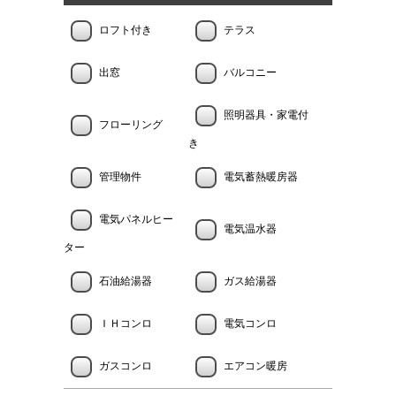
ロフト付き
テラス
出窓
バルコニー
照明器具・家電付
フローリング
き
管理物件
電気蓄熱暖房器
電気パネルヒー
電気温水器
ター
石油給湯器
ガス給湯器
ＩＨコンロ
電気コンロ
ガスコンロ
エアコン暖房