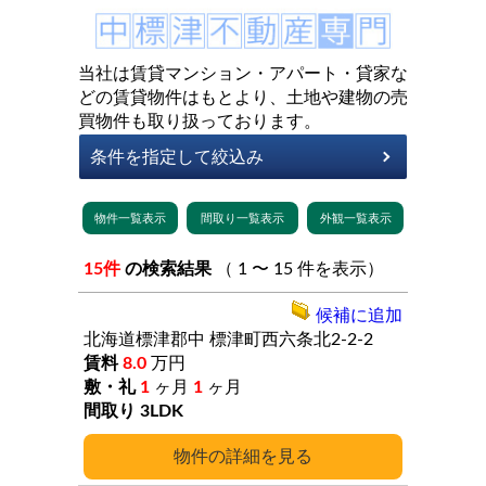
当社は賃貸マンション・アパート・貸家な
どの賃貸物件はもとより、土地や建物の売
買物件も取り扱っております。
15件
の検索結果
（ 1 〜 15 件を表示）
候補に追加
北海道標津郡中
標津町西六条北2-2-2
8.0
万円
1
ヶ月
1
ヶ月
3LDK
詳細