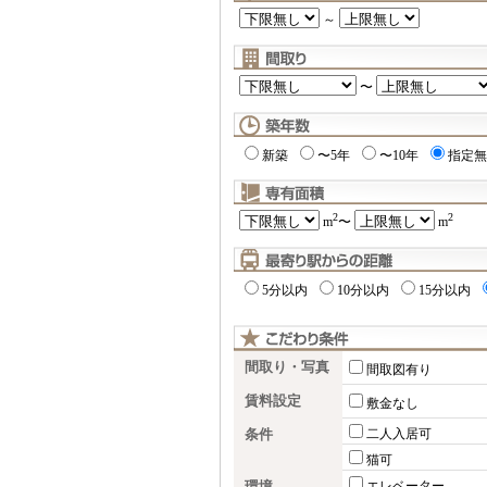
～
〜
新築
〜5年
〜10年
指定無
2
2
m
〜
m
5分以内
10分以内
15分以内
間取り・写真
間取図有り
賃料設定
敷金なし
条件
二人入居可
猫可
エレベーター