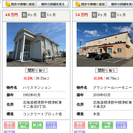
4.8 万円
敷
0ヶ月
礼
1ヶ月
5.6 万円
敷
0ヶ月
礼
1ヶ月
1LDK
/ 39.35m
1LDK
/ 40.70m
2
2
物件名
ハリスマンション
物件名
グランドールハーモニー
築年
1992年01月
築年
2018年03月
北海道標津郡中標津町東
北海道標津郡中標津町東
住所
住所
十二条北6丁目
十条北8
構造
コンクリートブロック造
構造
木造