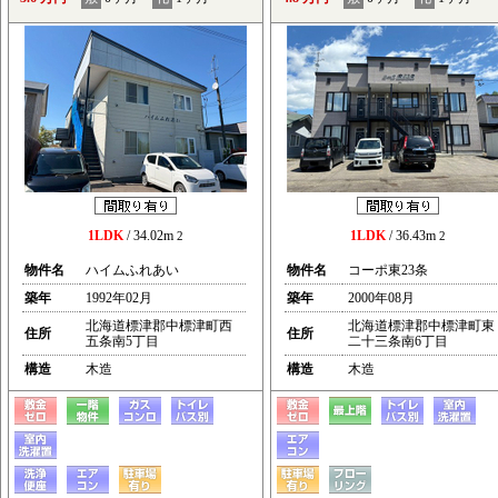
1LDK
/ 34.02m
1LDK
/ 36.43m
2
2
物件名
ハイムふれあい
物件名
コーポ東23条
築年
1992年02月
築年
2000年08月
北海道標津郡中標津町西
北海道標津郡中標津町東
住所
住所
五条南5丁目
二十三条南6丁目
構造
木造
構造
木造