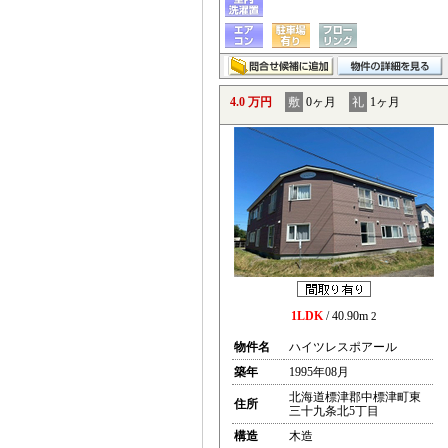
4.0 万円
敷
0ヶ月
礼
1ヶ月
1LDK
/ 40.90m
2
物件名
ハイツレスポアール
築年
1995年08月
北海道標津郡中標津町東
住所
三十九条北5丁目
構造
木造