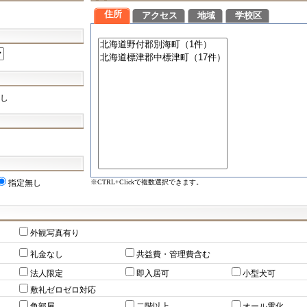
住所
アクセス
地域
学校区
し
※CTRL+Clickで複数選択できます。
指定無し
外観写真有り
礼金なし
共益費・管理費含む
法人限定
即入居可
小型犬可
敷礼ゼロゼロ対応
角部屋
二階以上
オール電化