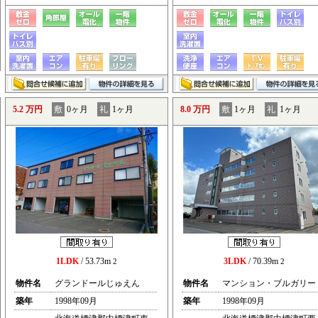
5.2 万円
敷
0ヶ月
礼
1ヶ月
8.0 万円
敷
1ヶ月
礼
1ヶ月
1LDK
/ 53.73m
3LDK
/ 70.39m
2
2
物件名
グランドールじゅえん
物件名
マンション・ブルガリー
築年
1998年09月
築年
1998年09月