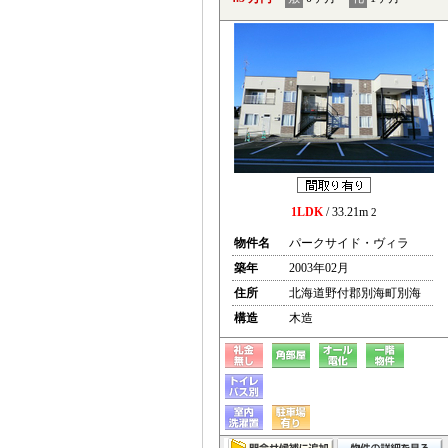
1LDK
/ 33.21m
2
物件名
パークサイド・ヴィラ
築年
2003年02月
住所
北海道野付郡別海町別海
構造
木造