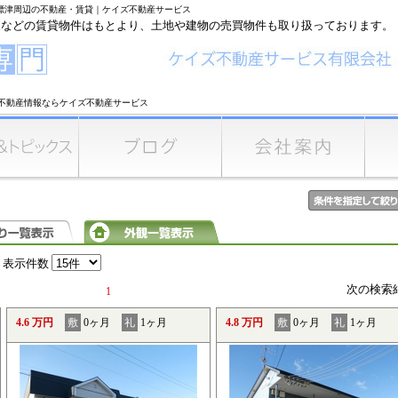
中標津周辺の不動産・賃貸｜ケイズ不動産サービス
家などの賃貸物件はもとより、土地や建物の売買物件も取り扱っております。
不動産情報ならケイズ不動産サービス
表示件数
次の検索
1
4.6 万円
敷
0ヶ月
礼
1ヶ月
4.8 万円
敷
0ヶ月
礼
1ヶ月