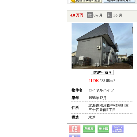
4.0 万円
敷
0ヶ月
礼
1ヶ月
1LDK
/ 38.88m
2
物件名
ロイヤルハイツ
築年
1998年12月
北海道標津郡中標津町東
住所
三十四条南1丁目
構造
木造