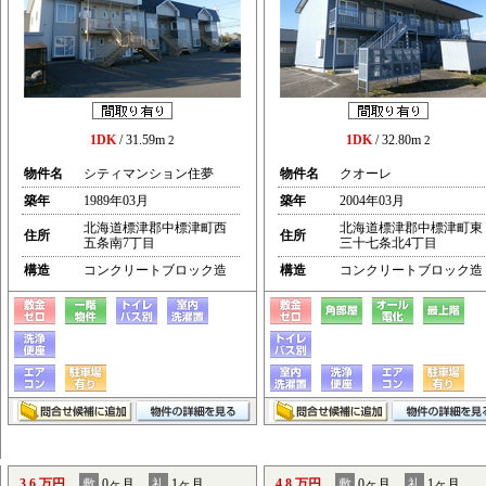
1DK
/ 31.59m
1DK
/ 32.80m
2
2
物件名
シティマンション住夢
物件名
クオーレ
築年
1989年03月
築年
2004年03月
北海道標津郡中標津町西
北海道標津郡中標津町東
住所
住所
五条南7丁目
三十七条北4丁目
構造
コンクリートブロック造
構造
コンクリートブロック造
3.6 万円
敷
0ヶ月
礼
1ヶ月
4.8 万円
敷
0ヶ月
礼
1ヶ月