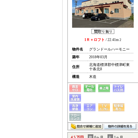
1Ｒ＋ロフト
/ 22.41m
2
物件名
グランドールハーモニー
築年
2018年03月
北海道標津郡中標津町東
住所
十条北8
構造
木造
4.5 万円
敷
0ヶ月
礼
1ヶ月