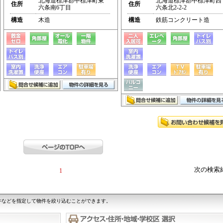
北海道標津郡中標津町東
北海道標津郡中標津町西
住所
住所
六条南6丁目
六条北2-2-2
構造
木造
構造
鉄筋コンクリート造
次の検索
1
件などを指定して物件を絞り込むことができます。