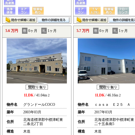
5.6 万円
敷
0ヶ月
礼
1ヶ月
5.7 万円
敷
0ヶ月
礼
1ヶ月
1LDK
/ 41.04m
1LDK
/ 46.16m
2
2
物件名
グランドールCOCO
物件名
ｃａｓａ Ｅ２５ Ａ
築年
2003年03月
築年
2017年03月
北海道標津郡中標津町東
北海道標津郡中標津町東
住所
住所
二条北2丁目
二十五条南5
構造
木造
構造
木造