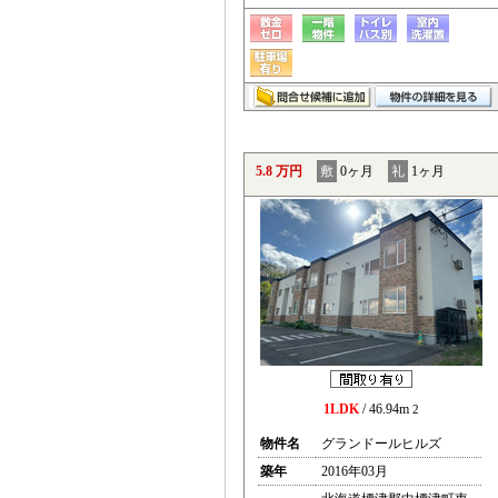
5.8 万円
敷
0ヶ月
礼
1ヶ月
1LDK
/ 46.94m
2
物件名
グランドールヒルズ
築年
2016年03月