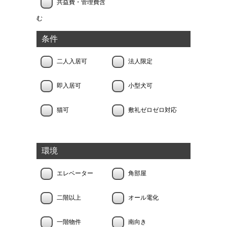
共益費・管理費含
む
条件
二人入居可
法人限定
即入居可
小型犬可
猫可
敷礼ゼロゼロ対応
環境
エレベーター
角部屋
二階以上
オール電化
一階物件
南向き