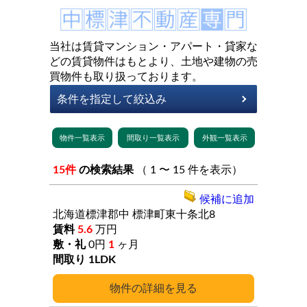
当社は賃貸マンション・アパート・貸家な
どの賃貸物件はもとより、土地や建物の売
買物件も取り扱っております。
15件
の検索結果
（ 1 〜 15 件を表示）
候補に追加
北海道標津郡中
標津町東十条北8
5.6
万円
0円
1
ヶ月
1LDK
詳細