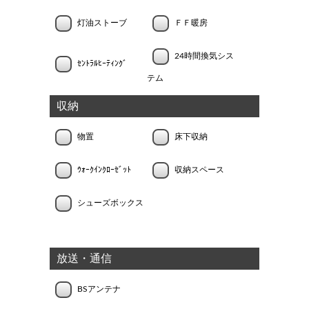
灯油ストーブ
ＦＦ暖房
24時間換気シス
ｾﾝﾄﾗﾙﾋｰﾃｨﾝｸﾞ
テム
収納
物置
床下収納
ｳｫｰｸｲﾝｸﾛｰｾﾞｯﾄ
収納スペース
シューズボックス
放送・通信
BSアンテナ