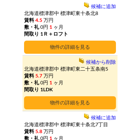
候補に追加
北海道標津郡中
標津町東十条北8
4.5
万円
0円
1
ヶ月
1Ｒ＋ロフト
詳細
候補から削除
北海道標津郡中
標津町東二十五条南5
5.7
万円
0円
1
ヶ月
1LDK
詳細
候補に追加
北海道標津郡中
標津町東十条北7丁目
5.8
万円
0円
1
ヶ月