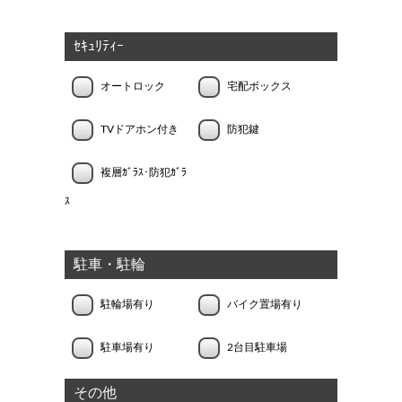
ｾｷｭﾘﾃｨｰ
オートロック
宅配ボックス
TVドアホン付き
防犯鍵
複層ｶﾞﾗｽ･防犯ｶﾞﾗ
ｽ
駐車・駐輪
駐輪場有り
バイク置場有り
駐車場有り
2台目駐車場
その他