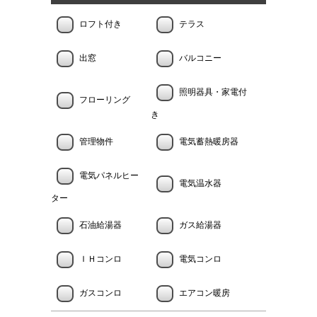
ロフト付き
テラス
出窓
バルコニー
照明器具・家電付
フローリング
き
管理物件
電気蓄熱暖房器
電気パネルヒー
電気温水器
ター
石油給湯器
ガス給湯器
ＩＨコンロ
電気コンロ
ガスコンロ
エアコン暖房