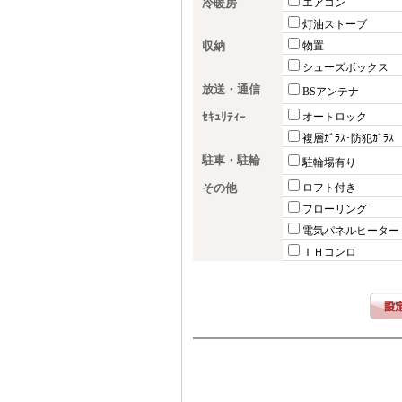
冷暖房
エアコン
灯油ストーブ
収納
物置
シューズボックス
放送・通信
BSアンテナ
ｾｷｭﾘﾃｨｰ
オートロック
複層ｶﾞﾗｽ･防犯ｶﾞﾗｽ
駐車・駐輪
駐輪場有り
その他
ロフト付き
フローリング
電気パネルヒーター
ＩＨコンロ