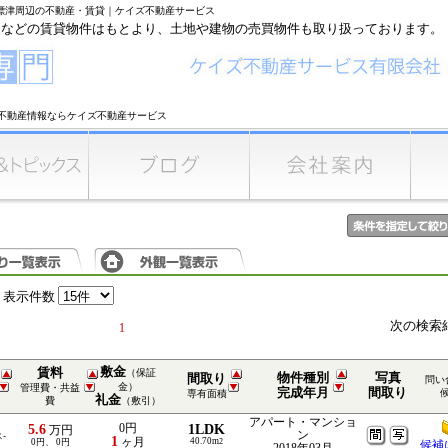
中標津周辺の不動産・賃貸｜ケイズ不動産サービス
家などの賃貸物件はもとより、土地や建物の売買物件も取り扱っております。
不動産情報ならケイズ不動産サービス
表示件数
次の検索
1
敷金
賃料
（保証
物件種別
写真
間取り
問い
金）
管理費・共益
完成年月
間取り
専有面積
礼金
費
（敷引）
アパート・マンショ
5.6
0円
1LDK
万円
ン
-
1
ヶ月
40.70m
0円、 0円
2
候補