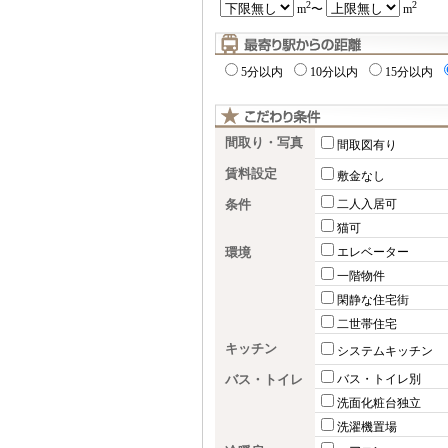
2
2
m
〜
m
5分以内
10分以内
15分以内
間取り・写真
間取図有り
賃料設定
敷金なし
条件
二人入居可
猫可
環境
エレベーター
一階物件
閑静な住宅街
二世帯住宅
キッチン
システムキッチン
バス・トイレ
バス・トイレ別
洗面化粧台独立
洗濯機置場