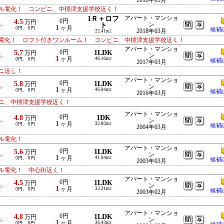
2018年03月
ル電化！ コンビニ、中標津支援学校近く！
1Ｒ＋ロフ
アパート・マンショ
4.5
0円
万円
ト
ン
-
1
ヶ月
0円、 0円
候補
2018年03月
22.41m
2
電化！ ロフト付きワンルーム！ コンビニ、中標津支援学校近く！
アパート・マンショ
5.7
0円
1LDK
万円
ン
-
1
ヶ月
46.16m
0円、 0円
2
候補
2017年03月
ニ近し！
アパート・マンショ
5.8
0円
1LDK
万円
ン
-
1
ヶ月
46.94m
0円、 0円
2
候補
2016年03月
ニ、中標津支援学校近く！
アパート・マンショ
4.8
0円
1DK
万円
ン
-
1
ヶ月
32.80m
0円、 0円
2
候補
2004年03月
ル電化！
アパート・マンショ
5.6
0円
1LDK
万円
ン
-
1
ヶ月
41.04m
0円、 0円
2
候補
2003年03月
ル電化！ 中心街近く！
アパート・マンショ
4.5
0円
1LDK
万円
ン
-
1
ヶ月
33.21m
0円、 0円
2
候補
2003年02月
アパート・マンショ
4.8
0円
1LDK
万円
ン
-
1
ヶ月
36.43m
0円、 0円
2