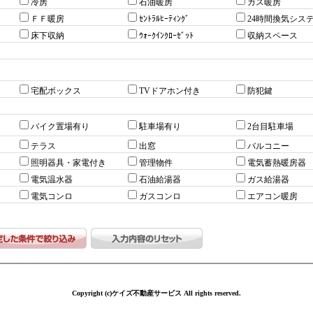
冷房
石油暖房
ガス暖房
ＦＦ暖房
ｾﾝﾄﾗﾙﾋｰﾃｨﾝｸﾞ
24時間換気シス
床下収納
ｳｫｰｸｲﾝｸﾛｰｾﾞｯﾄ
収納スペース
宅配ボックス
TVドアホン付き
防犯鍵
バイク置場有り
駐車場有り
2台目駐車場
テラス
出窓
バルコニー
照明器具・家電付き
管理物件
電気蓄熱暖房器
電気温水器
石油給湯器
ガス給湯器
電気コンロ
ガスコンロ
エアコン暖房
Copyright (c)ケイズ不動産サービス All rights reserved.