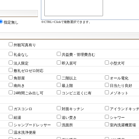
※CTRL+Clickで複数選択できます。
指定無し
外観写真有り
礼金なし
共益費・管理費含む
法人限定
即入居可
小型犬可
敷礼ゼロゼロ対応
角部屋
二階以上
オール電化
南向き
最上階
日当たり良好
24時間ごみ出し可
コンビニ近くに有
メゾネット
ガスコンロ
対面キッチン
アイランドキッ
給湯
追い焚き
シャワー
シャンプードレッサー
洗面所
室内洗濯機置場
温水洗浄便座