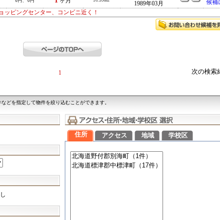
1
ヶ月
31.59m
0円、 0円
2
候補
1989年03月
ョッピングセンター、コンビニ近く！
次の検索
1
件などを指定して物件を絞り込むことができます。
住所
アクセス
地域
学校区
し