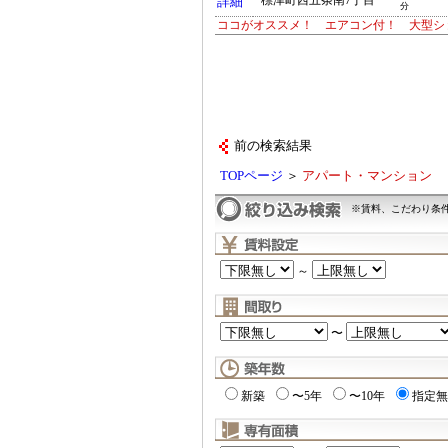
標津町西五条南7丁目
詳細
分
ココがオススメ！ エアコン付！ 大型シ
前の検索結果
TOPページ
＞
アパート・マンション
※賃料、こだわり条
～
〜
新築
〜5年
〜10年
指定無