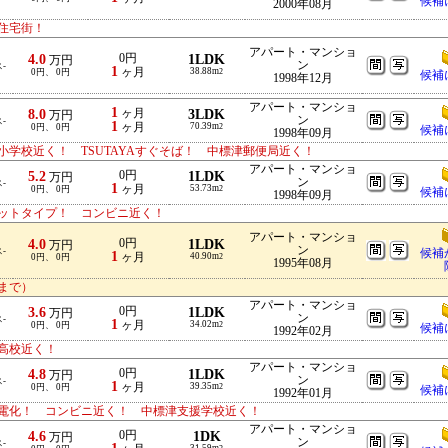
候補
2000年08月
住宅街！
アパート・マンショ
4.0
0円
1LDK
万円
ン
-
1
ヶ月
38.88m
0円、 0円
2
候補
1998年12月
アパート・マンショ
1
8.0
ヶ月
3LDK
万円
ン
-
1
ヶ月
70.39m
0円、 0円
2
候補
1998年09月
学校近く！ TSUTAYAすぐそば！ 中標津郵便局近く！
アパート・マンショ
5.2
0円
1LDK
万円
ン
-
1
ヶ月
53.73m
0円、 0円
2
候補
1998年09月
ットタイプ！ コンビニ近く！
アパート・マンショ
4.0
0円
1LDK
万円
ン
-
候補
1
ヶ月
40.90m
0円、 0円
2
1995年08月
まで）
アパート・マンショ
3.6
0円
1LDK
万円
ン
-
1
ヶ月
34.02m
0円、 0円
2
候補
1992年02月
高校近く！
アパート・マンショ
4.8
0円
1LDK
万円
ン
-
1
ヶ月
39.35m
0円、 0円
2
候補
1992年01月
電化！ コンビニ近く！ 中標津支援学校近く！
アパート・マンショ
4.6
0円
1DK
万円
ン
-