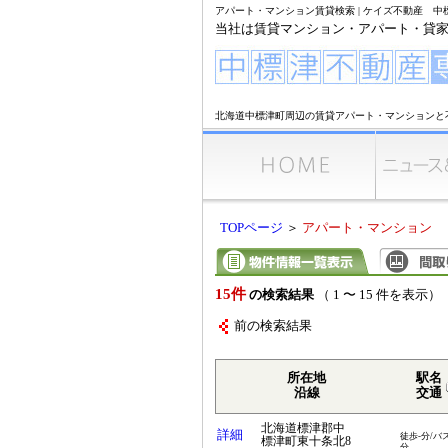
アパート・マンション賃貸検索 | ケイズ不動産 
当社は賃貸マンション・アパート・貸
北海道中標津町周辺の賃貸アパート・マンションと
TOPページ
＞
アパート・マンション
15件
の検索結果
（ 1 〜 15 件を表示）
前の検索結果
所在地
駅名
沿線
交通
北海道標津郡中
詳細
徒歩-分/バス
標津町東十条北8
分