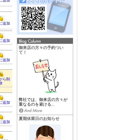
に追加
に追加
に追加
御来店の方々の予約つい
て！
に追加
から削
除
弊社では、御来店の方々が
に追加
重なるのを避ける...
夏期休業日のお知らせ
に追加