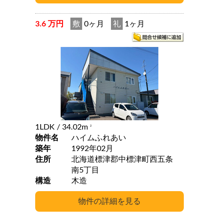
3.6 万円
敷
0ヶ月
礼
1ヶ月
1LDK
/ 34.02m
2
物件名
ハイムふれあい
築年
1992年02月
住所
北海道標津郡中標津町西五条
南5丁目
構造
木造