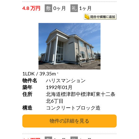
4.8 万円
敷
0ヶ月
礼
1ヶ月
1LDK
/ 39.35m
2
物件名
ハリスマンション
築年
1992年01月
住所
北海道標津郡中標津町東十二条
北6丁目
構造
コンクリートブロック造