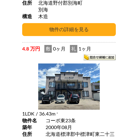
住所
北海道野付郡別海町
別海
構造
木造
4.8 万円
敷
0ヶ月
礼
1ヶ月
1LDK
/ 36.43m
2
物件名
コーポ東23条
築年
2000年08月
住所
北海道標津郡中標津町東二十三