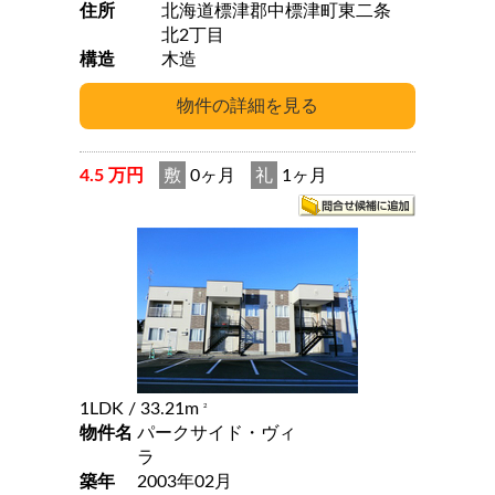
住所
北海道標津郡中標津町東二条
北2丁目
構造
木造
4.5 万円
敷
0ヶ月
礼
1ヶ月
1LDK
/ 33.21m
2
物件名
パークサイド・ヴィ
ラ
築年
2003年02月