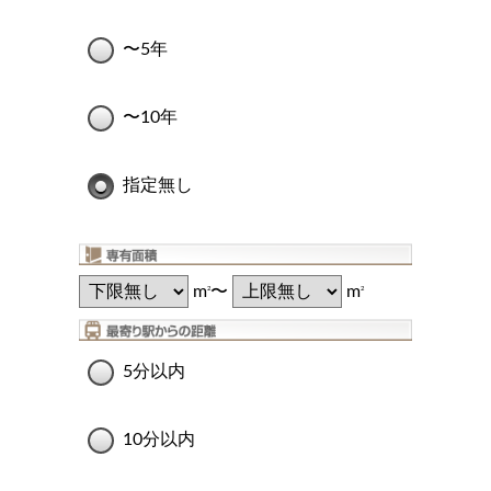
〜5年
〜10年
指定無し
m
〜
m
2
2
5分以内
10分以内