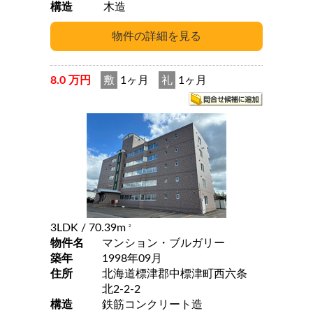
構造
木造
8.0 万円
敷
1ヶ月
礼
1ヶ月
3LDK
/ 70.39m
2
物件名
マンション・ブルガリー
築年
1998年09月
住所
北海道標津郡中標津町西六条
北2-2-2
構造
鉄筋コンクリート造