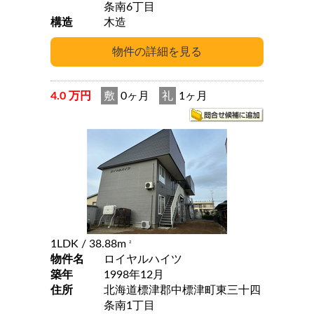
条南6丁目
構造
木造
4.0 万円
敷
0ヶ月
礼
1ヶ月
1LDK
/ 38.88m
2
物件名
ロイヤルハイツ
築年
1998年12月
住所
北海道標津郡中標津町東三十四
条南1丁目