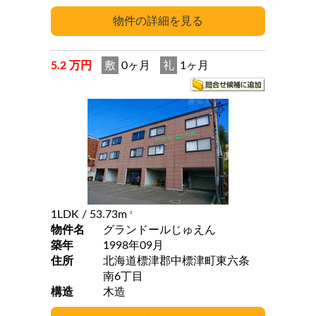
5.2 万円
敷
0ヶ月
礼
1ヶ月
1LDK
/ 53.73m
2
物件名
グランドールじゅえん
築年
1998年09月
住所
北海道標津郡中標津町東六条
南6丁目
構造
木造