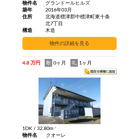
物件名
グランドールヒルズ
築年
2016年03月
住所
北海道標津郡中標津町東十条
北7丁目
構造
木造
4.8 万円
敷
0ヶ月
礼
1ヶ月
1DK
/ 32.80m
2
物件名
クオーレ