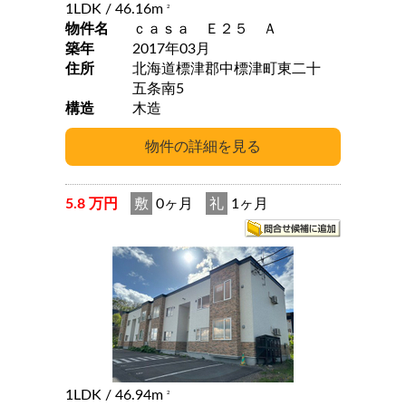
1LDK
/ 46.16m
2
物件名
ｃａｓａ Ｅ２５ Ａ
築年
2017年03月
住所
北海道標津郡中標津町東二十
五条南5
構造
木造
5.8 万円
敷
0ヶ月
礼
1ヶ月
1LDK
/ 46.94m
2