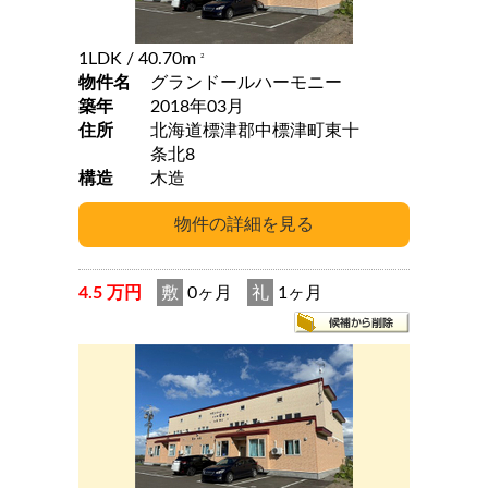
1LDK
/ 40.70m
2
物件名
グランドールハーモニー
築年
2018年03月
住所
北海道標津郡中標津町東十
条北8
構造
木造
4.5 万円
敷
0ヶ月
礼
1ヶ月