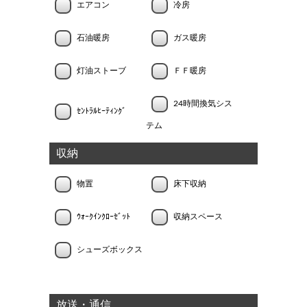
エアコン
冷房
石油暖房
ガス暖房
灯油ストーブ
ＦＦ暖房
24時間換気シス
ｾﾝﾄﾗﾙﾋｰﾃｨﾝｸﾞ
テム
収納
物置
床下収納
ｳｫｰｸｲﾝｸﾛｰｾﾞｯﾄ
収納スペース
シューズボックス
放送・通信