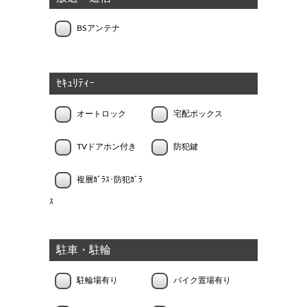
BSアンテナ
ｾｷｭﾘﾃｨｰ
オートロック
宅配ボックス
TVドアホン付き
防犯鍵
複層ｶﾞﾗｽ･防犯ｶﾞﾗ
ｽ
駐車・駐輪
駐輪場有り
バイク置場有り