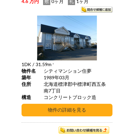
4.6 万円
敷
0ヶ月
礼
1ヶ月
1DK
/ 31.59m
2
物件名
シティマンション住夢
築年
1989年03月
住所
北海道標津郡中標津町西五条
南7丁目
構造
コンクリートブロック造