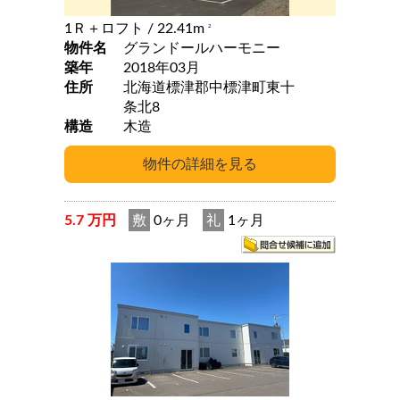
1Ｒ＋ロフト
/ 22.41m
2
物件名
グランドールハーモニー
築年
2018年03月
住所
北海道標津郡中標津町東十
条北8
構造
木造
5.7 万円
敷
0ヶ月
礼
1ヶ月