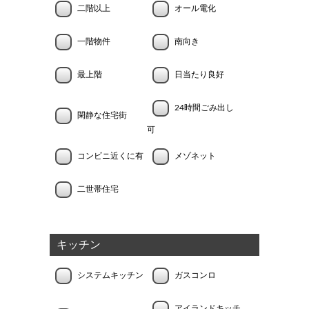
二階以上
オール電化
一階物件
南向き
最上階
日当たり良好
24時間ごみ出し
閑静な住宅街
可
コンビニ近くに有
メゾネット
二世帯住宅
キッチン
システムキッチン
ガスコンロ
アイランドキッチ