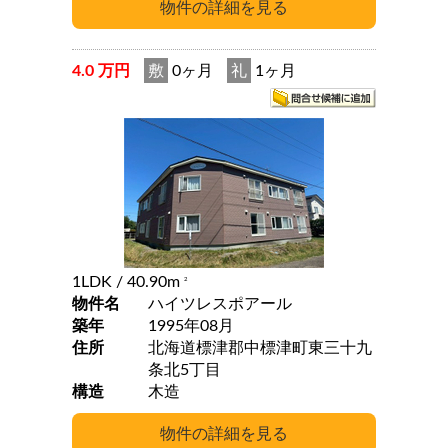
4.0 万円
敷
0ヶ月
礼
1ヶ月
1LDK
/ 40.90m
2
物件名
ハイツレスポアール
築年
1995年08月
住所
北海道標津郡中標津町東三十九
条北5丁目
構造
木造