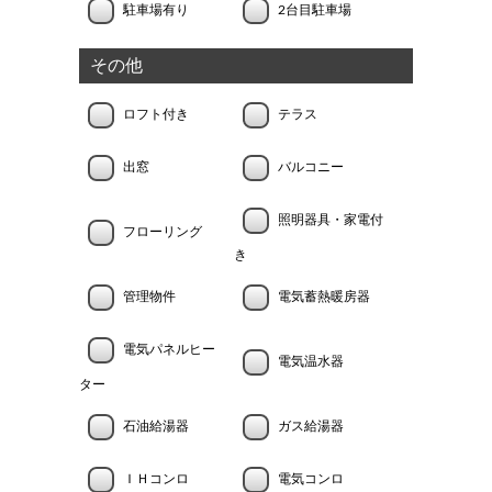
駐車場有り
2台目駐車場
その他
ロフト付き
テラス
出窓
バルコニー
照明器具・家電付
フローリング
き
管理物件
電気蓄熱暖房器
電気パネルヒー
電気温水器
ター
石油給湯器
ガス給湯器
ＩＨコンロ
電気コンロ