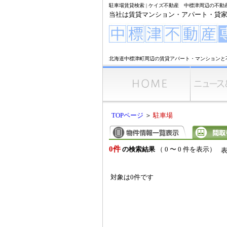
駐車場賃貸検索 | ケイズ不動産 中標津周辺の不
当社は賃貸マンション・アパート・貸
北海道中標津町周辺の賃貸アパート・マンションと
TOPページ
＞
駐車場
0件
の検索結果
（ 0 〜 0 件を表示）
対象は0件です