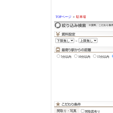
TOPページ
＞
駐車場
※賃料、こだわり条
～
5分以内
10分以内
15分以内
間取り・写真
間取図有り